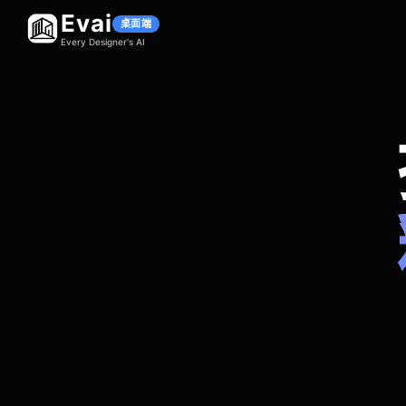
Evai
桌面端
Every Designer's AI