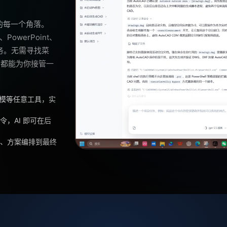
的每一个角落。
PowerPoint、
任务。无需寻找菜
 都能为你接管一
建模等任意工具，实
，AI 即可在后
、方案编排到最终