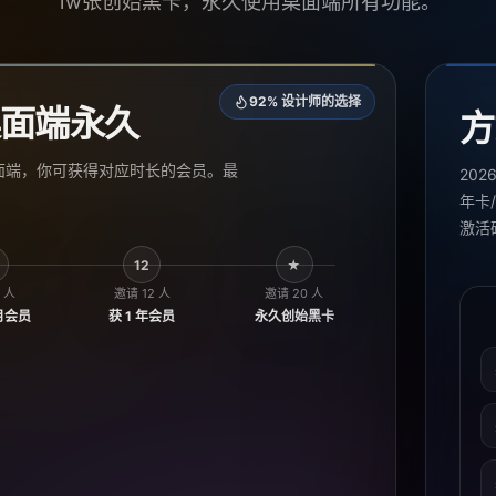
1w张创始黑卡，永久使用桌面端所有功能。
92% 设计师的选择
面端永久
方
面端，你可获得对应时长的会员。最
20
年卡
激活
12
★
 人
邀请 12 人
邀请 20 人
个月会员
获 1 年会员
永久创始黑卡