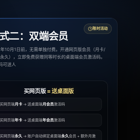
限时活动
式二：双端会员
26年10月1日前，无需单独付费。开通网页版会员（月卡/
/永久），立即免费获赠同等时长的桌面端会员激活码。
码可送人
买网页版
=
送桌面版
买网页端
月卡
→ 送桌面端
月会员
激活码
买网页端
年卡
→ 送桌面端
年会员
激活码
买网页端
永久
→ 账户自动绑定桌面端
永久
会员 + 额外月激